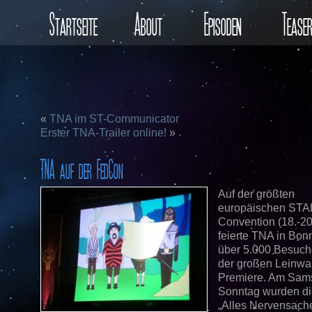
Startseite
About
Episoden
Tease
«
TNA im ST-Communicator
Erster TNA-Trailer online!
»
TNA auf der FedCon
Auf der größten
europäischen ST
Convention (18.-20.
feierte TNA in Bon
über 5.000 Besuch
der großen Leinw
Premiere. Am Sam
Sonntag wurden di
„Alles Nervensach