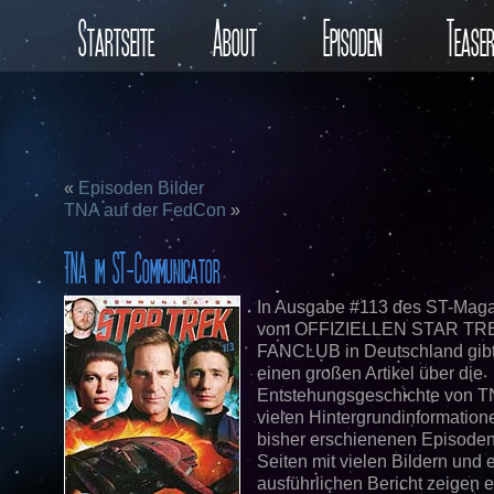
Startseite
About
Episoden
Tease
«
Episoden Bilder
TNA auf der FedCon
»
TNA im ST-Communicator
In Ausgabe #113 des ST-Mag
vom OFFIZIELLEN STAR TR
FANCLUB in Deutschland gibt
einen großen Artikel über die
Entstehungsgeschichte von T
vielen Hintergrundinformation
bisher erschienenen Episode
Seiten mit vielen Bildern und
ausführlichen Bericht zeigen 