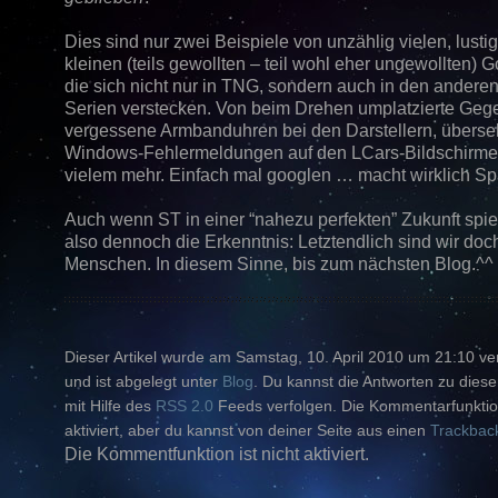
Dies sind nur zwei Beispiele von unzählig vielen, lusti
kleinen (teils gewollten – teil wohl eher ungewollten) 
die sich nicht nur in TNG, sondern auch in den andere
Serien verstecken. Von beim Drehen umplatzierte Geg
vergessene Armbanduhren bei den Darstellern, übers
Windows-Fehlermeldungen auf den LCars-Bildschirm
vielem mehr. Einfach mal googlen … macht wirklich Spa
Auch wenn ST in einer “nahezu perfekten” Zukunft spielt
also dennoch die Erkenntnis: Letztendlich sind wir doch
Menschen. In diesem Sinne, bis zum nächsten Blog.^^
Dieser Artikel wurde am Samstag, 10. April 2010 um 21:10 ver
und ist abgelegt unter
Blog
. Du kannst die Antworten zu diese
mit Hilfe des
RSS 2.0
Feeds verfolgen. Die Kommentarfunktion
aktiviert, aber du kannst von deiner Seite aus einen
Trackbac
Die Kommentfunktion ist nicht aktiviert.