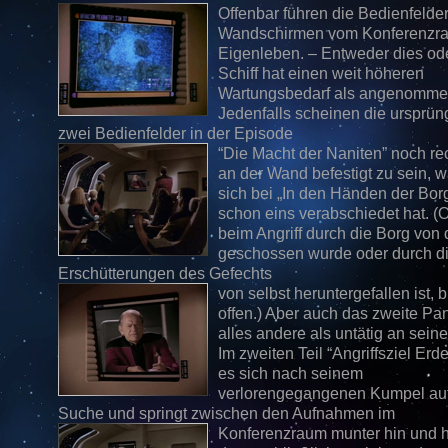
Offenbar führen die Bedienfelde
Wandschirmen vom Konferenzra
Eigenleben. – Entweder dies od
Schiff hat einen weit höheren
Wartungsbedarf als angenomme
Jedenfalls scheinen die ursprün
zwei Bedienfelder in der Episode
“Die Macht der Naniten” noch rec
an der Wand befestigt zu sein, 
sich bei „In den Händen der Borg
schon eins verabschiedet hat. (
beim Angriff durch die Borg von
geschossen wurde oder durch d
Erschütterungen des Gefechts
von selbst heruntergefallen ist, b
offen.) Aber auch das zweite Pan
alles andere als untätig an sein
Im zweiten Teil “Angriffsziel Erd
es sich nach seinem
verlorengegangenen Kumpel auf
Suche und springt zwischen den Aufnahmen im
Konferenzraum munter hin und he