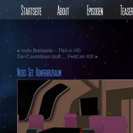
Startseite
About
Episoden
Tease
«
Volle Breitseite – TNA in HD
Der Countdown läuft … FedCon XIX
»
Neues Set: Konferenzraum