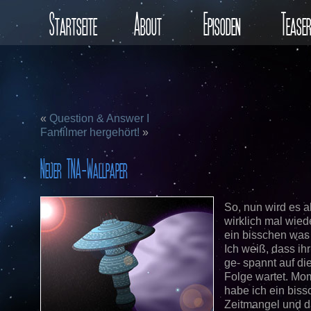
Startseite
About
Episoden
Tease
«
Question & Answer I
Fanfilmer hergehört!
»
Neuer TNA-Wallpaper
So, nun wird es a
wirklich mal wiede
ein bisschen was
Ich weiß, dass ih
ge- spannt auf di
Folge wartet. Mo
habe ich ein bis
Zeitmangel und 