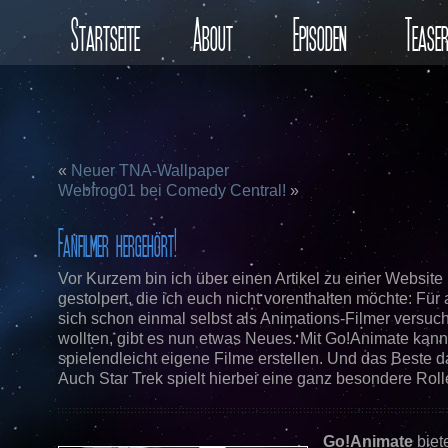
Startseite
About
Episoden
Tease
«
Neuer TNA-Wallpaper
Webfrog01 bei Comedy Central!
»
Fanfilmer hergehört!
Vor Kurzem bin ich über einen Artikel zu einer Website
gestolpert, die ich euch nicht vorenthalten möchte: Für a
sich schon einmal selbst als Animations-Filmer versuc
wollten, gibt es nun etwas Neues. Mit Go!Animate kan
spielendleicht eigene Filme erstellen. Und das Beste da
Auch Star Trek spielt hierbei eine ganz besondere Roll
Go!Animate
biet