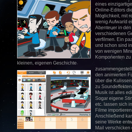
eines einzigartig
Online-Editors di
Möglichkeit, mit re
wenig Aufwand e
Abenteuer in den
verschiedenen G
verfilmen. Ein paa
und schon sind i
von wenigen Minu
Komponenten zu 
kleinen, eigenen Geschichte
zusammengestell
den animierten Fi
über die Kulissen
zu Soundeffekten
Musik ist alles edi
Sogar eigene St
etc. lassen sich i
Filme importieren
Anschließend ka
seine Werke entw
Mail verschicken 