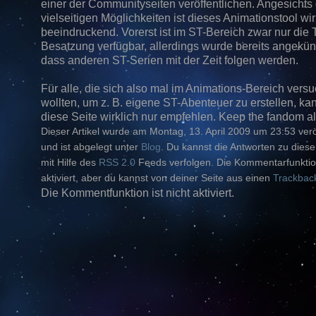
einer der Communityseiten veröffentlichen. Angesichts
vielseitigen Möglichkeiten ist dieses Animationstool wir
beeindruckend. Vorerst ist im ST-Bereich zwar nur die
Besatzung verfügbar, allerdings wurde bereits angekün
dass anderen ST-Serien mit der Zeit folgen werden.
Für alle, die sich also mal im Animations-Bereich vers
wollten, um z. B. eigene ST-Abenteuer zu erstellen, ka
diese Seite wirklich nur empfehlen. Keep the fandom al
Dieser Artikel wurde am Montag, 13. April 2009 um 23:53 veröf
und ist abgelegt unter
Blog
. Du kannst die Antworten zu diese
mit Hilfe des
RSS 2.0
Feeds verfolgen. Die Kommentarfunktion
aktiviert, aber du kannst von deiner Seite aus einen
Trackbac
Die Kommentfunktion ist nicht aktiviert.