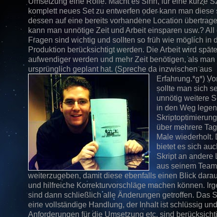
Umsetzung eine Rolle. Macht es Sinn, für eine kurze S
komplett neues Set zu entwerfen oder kann man diese s
dessen auf eine bereits vorhandene Location übertra
kann man unnötige Zeit und Arbeit einsparen usw.? All
Fragen sind wichtig und sollten so früh wie möglich in 
Produktion berücksichtigt werden. Die Arbeit wird späte
aufwendiger werden und mehr Zeit benötigen, als man
ursprünglich geplant hat. (Spreche da inzwischen aus
Erfahrung.*g*)
Vo
sollte man sich se
unnötig weitere 
in den Weg legen
Skriptoptimierung
über mehrere Tag
Male wiederholt.
bietet es sich au
Skript an andere 
aus seinem Team 
weiterzugeben, damit diese ebenfalls einen Blick dara
und hilfreiche Korrekturvorschläge machen können. I
sind dann schließlich alle Änderungen getroffen. Das S
eine vollständige Handlung, der Inhalt ist schlüssig und
Anforderungen für die Umsetzung etc. sind berücksicht