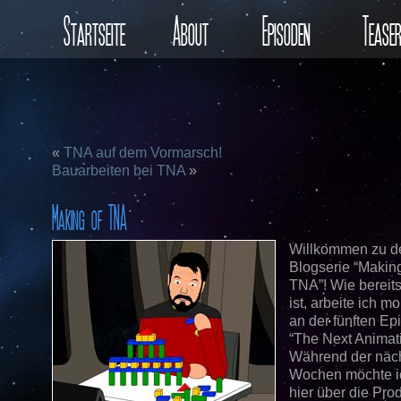
Startseite
About
Episoden
Tease
«
TNA auf dem Vormarsch!
Bauarbeiten bei TNA
»
Making of TNA
Willkommen zu d
Blogserie “Making
TNA”! Wie bereit
ist, arbeite ich 
an der fünften Ep
“The Next Animati
Während der näc
Wochen möchte i
hier über die Pro