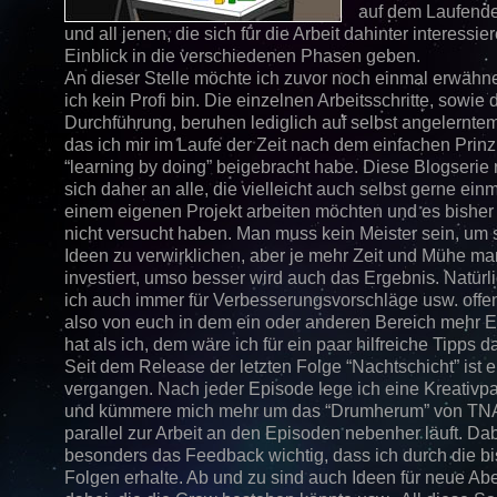
auf dem Laufende
und all jenen, die sich für die Arbeit dahinter interessie
Einblick in die verschiedenen Phasen geben.
An dieser Stelle möchte ich zuvor noch einmal erwähn
ich kein Profi bin. Die einzelnen Arbeitsschritte, sowie 
Durchführung, beruhen lediglich auf selbst angelernte
das ich mir im Laufe der Zeit nach dem einfachen Prinz
“learning by doing” beigebracht habe. Diese Blogserie r
sich daher an alle, die vielleicht auch selbst gerne ein
einem eigenen Projekt arbeiten möchten und es bisher
nicht versucht haben. Man muss kein Meister sein, um 
Ideen zu verwirklichen, aber je mehr Zeit und Mühe ma
investiert, umso besser wird auch das Ergebnis. Natürli
ich auch immer für Verbesserungsvorschläge usw. offe
also von euch in dem ein oder anderen Bereich mehr E
hat als ich, dem wäre ich für ein paar hilfreiche Tipps 
Seit dem Release der letzten Folge “Nachtschicht” ist e
vergangen. Nach jeder Episode lege ich eine Kreativp
und kümmere mich mehr um das “Drumherum” von TNA
parallel zur Arbeit an den Episoden nebenher läuft. Dabe
besonders das Feedback wichtig, dass ich durch die b
Folgen erhalte. Ab und zu sind auch Ideen für neue Ab