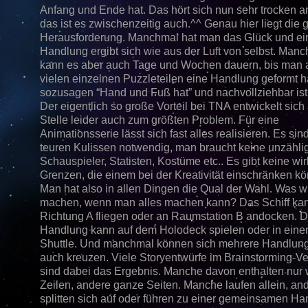
Anfang und Ende hat. Das hört sich nun sehr trocken 
das ist es zwischenzeitig auch.^^ Genau hier liegt die 
Herausforderung. Manchmal hat man das Glück und ein
Handlung ergibt sich wie aus der Luft von selbst. Man
kann es aber auch Tage und Wochen dauern, bis man 
vielen einzelnen Puzzleteilen eine Handlung geformt ha
sozusagen “Hand und Fuß hat” und nachvollziehbar ist
Der eigentlich so große Vorteil bei TNA entwickelt sich
Stelle leider auch zum größten Problem. Für eine
Animationsserie lässt sich fast alles realisieren. Es sin
teuren Kulissen notwendig, man braucht keine unzähli
Schauspieler, Statisten, Kostüme etc.. Es gibt keine wi
Grenzen, die einem bei der Kreativität einschränken kö
Man hat also in allen Dingen die Qual der Wahl. Was w
machen, wenn man alles machen kann? Das Schiff kan
Richtung A fliegen oder an Raumstation B andocken. D
Handlung kann auf dem Holodeck spielen oder in ein
Shuttle. Und manchmal können sich mehrere Handlun
auch kreuzen. Viele Storyentwürfe im Brainstorming-Ve
sind dabei das Ergebnis. Manche davon enthalten nur
Zeilen, andere ganze Seiten. Manche laufen allein, an
splitten sich auf oder führen zu einer gemeinsamen Ha