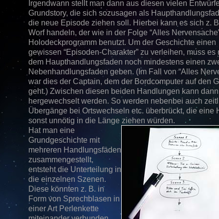
Irgendwann stellt man dann aus diesen vielen Entwürf
Grundstory, die sich sozusagen als Haupthandlungsfa
die neue Episode ziehen soll. Hierbei kann es sich z. 
Worf handeln, der wie in der Folge “Alles Nervensache
Holodeckprogramm benutzt. Um der Geschichte einen
gewissen “Episoden-Charakter” zu verleihen, muss es
dem Haupthandlungsfaden noch mindestens einen zwe
Nebenhandlungsfaden geben. (Im Fall von “Alles Ner
war dies der Captain, dem der Bordcomputer auf den G
geht.) Zwischen diesen beiden Handlungen kann dann 
hergewechselt werden. So werden nebenbei auch zeitl
Übergänge bei Ortswechseln etc. überbrückt, die eine
sonst unnötig in die Länge ziehen würden.
Hat man eine
Grundgeschichte mit
mehreren Handlungsfäden
zusammengestellt,
entsteht die Unterteilung in
die einzelnen Szenen.
Diese könnten z. B. in
Form von Sprechblasen in
einer Art Perlenkette
miteinander verbunden