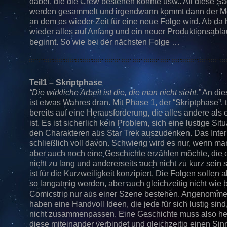
dabei, die die Crew bestehen könnte usw.. All diese S
werden gesammelt und irgendwann kommt dann der M
an dem es wieder Zeit für eine neue Folge wird. Ab da 
wieder alles auf Anfang und ein neuer Produktionsabla
beginnt. So wie bei der nächsten Folge …
Teil1 – Skriptphase
“Die wirkliche Arbeit ist die, die man nicht sieht.”
An die
ist etwas Wahres dran. Mit Phase 1, der “Skriptphase”, t
bereits auf eine Herausforderung, die alles andere als 
ist. Es ist sicherlich kein Problem, sich eine lustige Situ
den Charakteren aus Star Trek auszudenken. Das Intern
schließlich voll davon. Schwierig wird es nur, wenn ma
aber auch noch eine Geschichte erzählen möchte, die e
nicht zu lang und andererseits auch nicht zu kurz sein 
ist für die Kurzweiligkeit konzipiert. Die Folgen sollen a
so langatmig werden, aber auch gleichzeitig nicht wie 
Comicstrip nur aus einer Szene bestehen. Angenomme
haben eine Handvoll Ideen, die jede für sich lustig sind
nicht zusammenpassen. Eine Geschichte muss also her
diese miteinander verbindet und gleichzeitig einen Sin