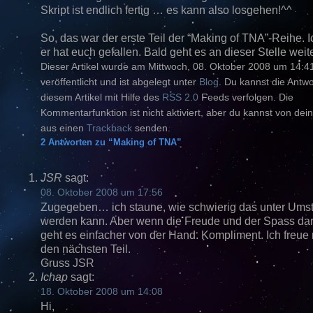
Skript ist endlich fertig … es kann also losgehen!^^
So, das war der erste Teil der “Making of TNA”-Reihe. I
er hat euch gefallen. Bald geht es an dieser Stelle weite
Dieser Artikel wurde am Mittwoch, 08. Oktober 2008 um 14:4
veröffentlicht und ist abgelegt unter
Blog
. Du kannst die Antw
diesem Artikel mit Hilfe des
RSS 2.0
Feeds verfolgen. Die
Kommentarfunktion ist nicht aktiviert, aber du kannst von dein
aus einen
Trackback
senden.
2 Antworten zu “Making of TNA”
JSR
sagt:
08. Oktober 2008 um 17:56
Zugegeben… ich staune, wie schwierig das unter Ums
werden kann. Aber wenn die Freude und der Spass dara
geht es einfacher von der Hand. Kompliment. Ich freue
den nächsten Teil.
Gruss JSR
Ichap
sagt:
18. Oktober 2008 um 14:08
Hi,