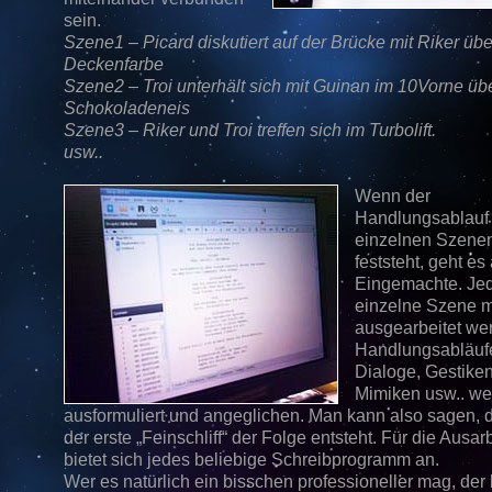
sein.
Szene1 – Picard diskutiert auf der Brücke mit Riker übe
Deckenfarbe
Szene2 – Troi unterhält sich mit Guinan im 10Vorne üb
Schokoladeneis
Szene3 – Riker und Troi treffen sich im Turbolift.
usw..
Wenn der
Handlungsablauf 
einzelnen Szene
feststeht, geht es
Eingemachte. Je
einzelne Szene 
ausgearbeitet we
Handlungsabläuf
Dialoge, Gestiken
Mimiken usw.. w
ausformuliert und angeglichen. Man kann also sagen, d
der erste „Feinschliff“ der Folge entsteht. Für die Ausar
bietet sich jedes beliebige Schreibprogramm an.
Wer es natürlich ein bisschen professioneller mag, der