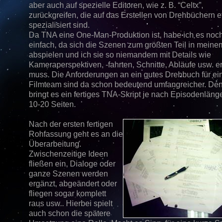
aber auch auf spezielle Editoren, wie z. B. “Celtx”,
zurückgreifen, die auf das Erstellen von Drehbüchern e
spezialisiert sind.
Da TNA eine One-Man-Produktion ist, habe ich es noch 
einfach, da sich die Szenen zum größten Teil in meine
abspielen und ich sie so niemandem mit Details wie
Kameraperspektiven, -fahrten, Schnitte, Abläufe usw. e
muss. Die Anforderungen an ein gutes Drehbuch für ei
Filmteam sind da schon bedeutend umfangreicher. De
bringt es ein fertiges TNA-Skript je nach Episodenlänge
10-20 Seiten.
Nach der ersten fertigen
Rohfassung geht es an die
Überarbeitung.
Zwischenzeitige Ideen
fließen ein, Dialoge oder
ganze Szenen werden
ergänzt, abgeändert oder
fliegen sogar komplett
raus usw.. Hierbei spielt
auch schon die spätere