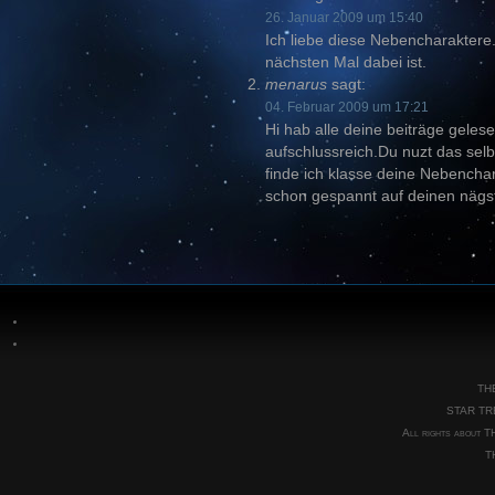
26. Januar 2009 um 15:40
Ich liebe diese Nebencharaktere
nächsten Mal dabei ist.
menarus
sagt:
04. Februar 2009 um 17:21
Hi hab alle deine beiträge gelese
aufschlussreich.Du nuzt das selb
finde ich klasse deine Nebencha
schon gespannt auf deinen nägst
THE
STAR TREK
All rights about T
T