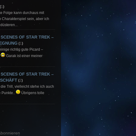
(
1
)
ute Folge kann durchaus mit
Charakterspiel sein, aber ich
düsteren...
 SCENES OF STAR TREK –
GEGNUNG
(
1
)
einige richtig gute Picard –
.
Garak ist einer meiner
 SCENES OF STAR TREK –
ESCHÄFT
(
2
)
die Trill, vielleicht stehe ich auch
e Punkte..
Übrigens tolle
bonnieren