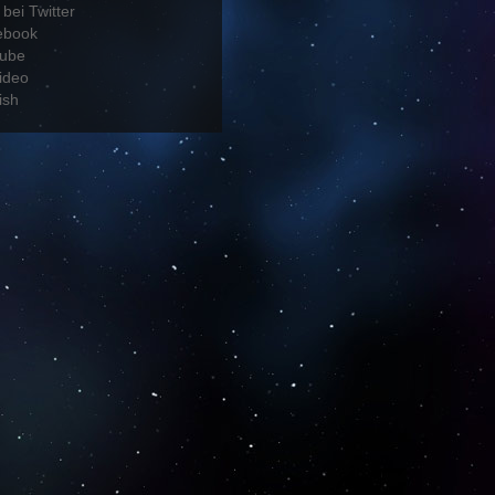
bei Twitter
ebook
tube
ideo
ish