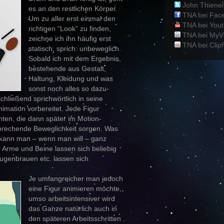
John Thienel 
es an den restlichen Körper.
TNA bei Fac
Um zu aller erst einmal den
TNA bei You
richtigen “Look” zu finden,
TNA bei MyV
zeichne ich ihn häufig erst
TNA bei Clipf
statisch, sprich: unbeweglich.
Sobald ich mit dem Ergebnis,
bestehende aus Gestalt,
Haltung, Kleidung und was
sonst noch alles so dazu-
schließend sprichwörtlich in seine
Animation vorbereitet. Jede Figur
en, die dann später im Motion-
sprechende Beweglichkeit sorgen. Was
, kann man – wenn man will – ganz
r Arme und Beine lassen sich beliebig
ugenbrauen etc. lassen sich
Je umfangreicher man jedoch
eine Figur animieren möchte,
umso arbeitsintensiver wird
das Ganze natürlich auch in
den späteren Arbeitsschritten