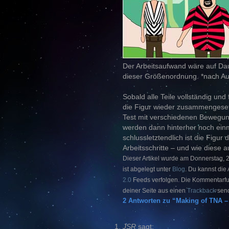
Der Arbeitsaufwand wäre auf Dau
dieser Größenordnung. *nach Au
Sobald alle Teile vollständig und 
die Figur wieder zusammengesetz
Test mit verschiedenen Bewegun
werden dann hinterher noch ei
schlussletztendlich ist die Figur 
Arbeitsschritte – und wie diese 
Dieser Artikel wurde am Donnerstag, 2
ist abgelegt unter
Blog
. Du kannst die 
2.0
Feeds verfolgen. Die Kommentarfunkt
deiner Seite aus einen
Trackback
sen
2 Antworten zu “Making of TNA – T
JSR
sagt: