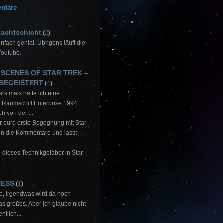
ntare
Nachtschicht
(
2
)
Einfach genial. Übrigens läuft die
Youtube.
 SCENES OF STAR TREK –
 BEGEISTERT
(
4
)
 erstmals hatte ich eine
 Raumschiff Enterprise 1994
ch von den...
ar eure erste Begegnung mit Star
 in die Kommentare und lasst
be dieses Technikgelaber in Star
NESS
(
1
)
ke, irgendwas wird da noch
 großes. Aber ich glaube nicht
ntlich...