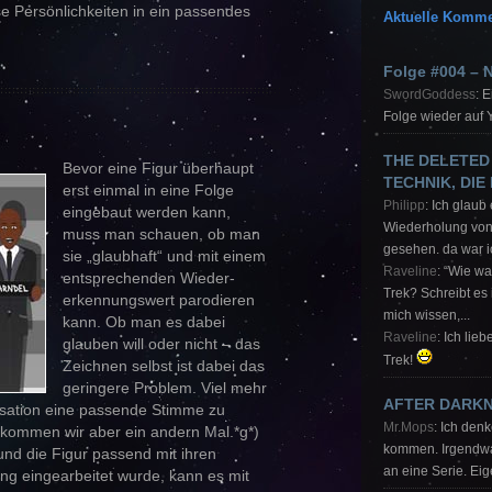
se Persönlichkeiten in ein passendes
Aktuelle Komme
Folge #004 – 
SwordGoddess
: 
Folge wieder auf 
THE DELETED
Bevor eine Figur überhaupt
TECHNIK, DIE
erst einmal in eine Folge
Philipp
: Ich glaub
eingebaut werden kann,
Wiederholung von
muss man schauen, ob man
gesehen. da war i
sie „glaubhaft“ und mit einem
Raveline
: “Wie w
entsprechenden Wieder-
Trek? Schreibt es
erkennungswert parodieren
mich wissen,...
kann. Ob man es dabei
Raveline
: Ich lie
glauben will oder nicht – das
Trek!
Zeichnen selbst ist dabei das
geringere Problem. Viel mehr
AFTER DARK
isation eine passende Stimme zu
Mr.Mops
: Ich den
t kommen wir aber ein andern Mal.*g*)
kommen. Irgendwas
und die Figur passend mit ihren
an eine Serie. Eige
ng eingearbeitet wurde, kann es mit