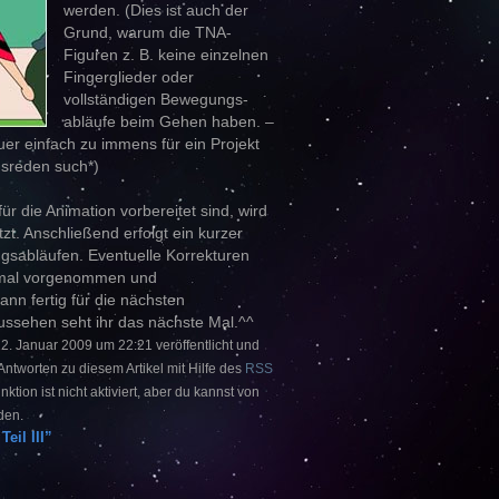
werden. (Dies ist auch der
Grund, warum die TNA-
Figuren z. B. keine einzelnen
Fingerglieder oder
vollständigen Bewegungs-
abläufe beim Gehen haben. –
er einfach zu immens für ein Projekt
sreden such*)
für die Animation vorbereitet sind, wird
t. Anschließend erfolgt ein kurzer
gsabläufen. Eventuelle Korrekturen
nmal vorgenommen und
dann fertig für die nächsten
aussehen seht ihr das nächste Mal.^^
2. Januar 2009 um 22:21 veröffentlicht und
Antworten zu diesem Artikel mit Hilfe des
RSS
ion ist nicht aktiviert, aber du kannst von
den.
eil III”