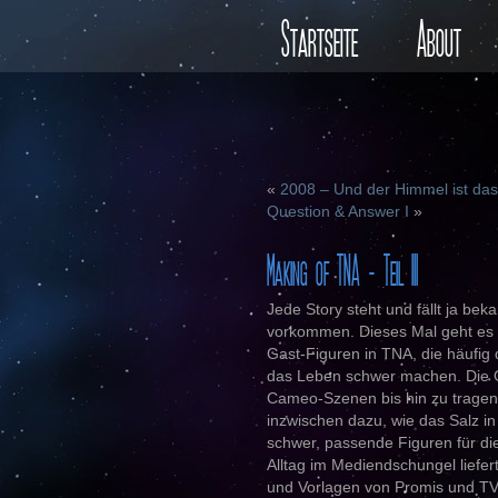
Startseite
About
«
2008 – Und der Himmel ist das 
Question & Answer I
»
Making of TNA – Teil III
Jede Story steht und fällt ja beka
vorkommen. Dieses Mal geht es d
Gast-Figuren in TNA, die häufig 
das Leben schwer machen. Die Ga
Cameo-Szenen bis hin zu trage
inzwischen dazu, wie das Salz in 
schwer, passende Figuren für di
Alltag im Mediendschungel liefer
und Vorlagen von Promis und TV-