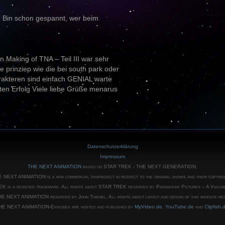
. Bin schon gespannt, wer beim
n.Making of TNA – Teil III war sehr
e prinziep wie die bei south park oder
rakteren sind einfach GENIAL warte
en Erfolg Viele liebe Grüße menarus
Datenschutzerklärung
Impressum
THE NEXT ANIMATION
based on STAR TREK - THE NEXT GENERATION.
 NEXT ANIMATION is a non commercial fanproject in respect to the original shows and their copyrig
 is a registed trademark. All rights about STAR TREK reserved by Paramount Pictures – A Viaco
HE NEXT ANIMATION reserved by John Thienel. All rights about layout and design of this website r
HE NEXT ANIMATION-Episodes are hosted and published by
MyVideo.de
,
YouTube.de
and
Clipfish.