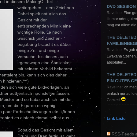
itt in diesem MakingOf-Teil
DVD-SESSION
weitergehen – dem Zeichnen.
Raveline
: Eine g
Dabei spielt natürlich das
Humor oder gutem 
Gesicht mit der
mag vor allem die 
entsprechenden Mimik eine
wichtige Rolle. Je nach
THE DELETED
Geschick und Zeichen-
FAMILIENBE
begabung braucht es dabei
einige Zeit und einige
Raveline
: Es gab 
Versuche, bis dieses auch
Lwaxana Szenen
irgendwann eine Ähnlichkeit
absoluten...
mit seinem Vorbild bekommt.
THE DELETED
hentalent bin, kann sich dies daher
EIN GUTES G
n hinziehen.^^)
nden sich viele gute Bildvorlagen, an
Raveline
: Ich mag 
chter authentisch nachstellen lassen.
einfach nur auf di
Meister und so habe auch ich mit der
Comics!
n, um die Figuren ein wenig
in paar Farbschattierungen etc. können
obiert es einfach einmal selbst aus.
Link-Liste
Sobald das Gesicht mit allem
RSS-Feeds a
Drum und Dran fertig ist, geht