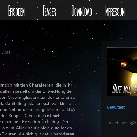
Episoden
Teaser
Download
Impressum
Limit!
nntlich mit den Charakteren, die in ihr
aher speziell um die Entwicklung der
den Crewmitgliedern auf der Enterprise
stauftritte gestalten sich von kleinen
Getwittert
nden Nebenrollen und gehören bei TNA
der Suppe. Dabei ist es ist nicht
e einzelnen Episoden zu finden. Der
Tweets von @w
t ja zum Glück häufig viele gute Ideen
Figuren, die sich gut dafür parodieren