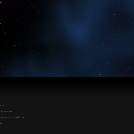
hts.
m Company.
eserved by
hiwrk.de
.
de
.