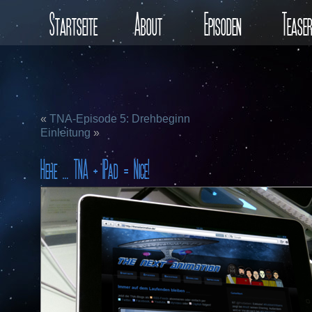
Startseite
About
Episoden
Tease
«
TNA-Episode 5: Drehbeginn
Einleitung
»
Hehe … TNA + IPad = Nice!