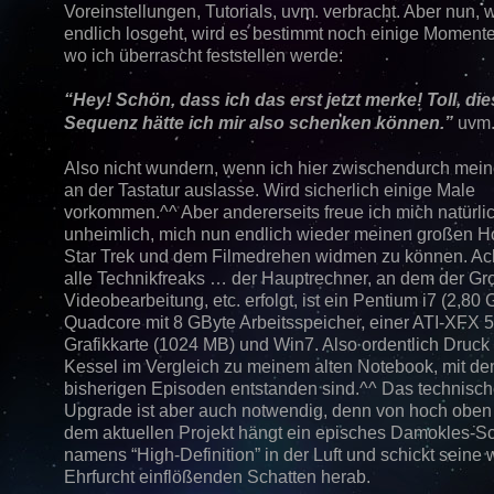
Voreinstellungen, Tutorials, uvm. verbracht. Aber nun, 
endlich losgeht, wird es bestimmt noch einige Moment
wo ich überrascht feststellen werde:
“Hey! Schön, dass ich das erst jetzt merke! Toll, di
Sequenz hätte ich mir also schenken können.”
uvm.
Also nicht wundern, wenn ich hier zwischendurch mei
an der Tastatur auslasse. Wird sicherlich einige Male
vorkommen.^^ Aber andererseits freue ich mich natürli
unheimlich, mich nun endlich wieder meinen großen H
Star Trek und dem Filmedrehen widmen zu können. Ach 
alle Technikfreaks … der Hauptrechner, an dem der Gro
Videobearbeitung, etc. erfolgt, ist ein Pentium i7 (2,80
Quadcore mit 8 GByte Arbeitsspeicher, einer ATI-XFX 
Grafikkarte (1024 MB) und Win7. Also ordentlich Druck
Kessel im Vergleich zu meinem alten Notebook, mit de
bisherigen Episoden entstanden sind.^^ Das technisc
Upgrade ist aber auch notwendig, denn von hoch oben
dem aktuellen Projekt hängt ein episches Damokles-S
namens “High-Definition” in der Luft und schickt seine 
Ehrfurcht einflößenden Schatten herab.