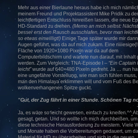
Mehr aus einer Bierlaune heraus habe ich mich nämlic
meinem Freund und Projektassistent Mike Pridik zu d
leichtfertigen Entschluss hinreißen lassen, die neue E
HD-Standard zu drehen.
(Memo an mich selbst: Nächs
besser erst den Rausch ausschlafen, bevor man leichtfe
so etwas einwilligt!)
Einige Tage später wurde mir dann
Augen geführt, was da auf mich zukam. Eine riiiiesige(!
Fläche von 1920×1080 Pixeln war da auf dem
Computerbildschirm und wartete nun darauf, mit Inhalt g
werden. Zum Vergleich: TNA-Episode I –
“Ein Captain 
leicht”
wurde auf 640×480 Pixeln gedreht. Ja … nun hat
eine ungefähre Vorstellung, wie man sich fühlen muss
man den Himalaya erklimmen will und vom Fuß des Be
wolkenverhangenen Spitze guckt.
“Gut, der Zug fährt in einer Stunde. Schönen Tag 
Ja, es wäre so leicht gewesen, einfach zu kneifen.^^ A
gesagt, getan. Und so wollte ich mich durchbeißen, u
diese technische Herausforderung zu meistern. Viele
und Monate haben die Vorbereitungen gedauert, um d
Material für HD zu überarbeiten und sich in die neuen