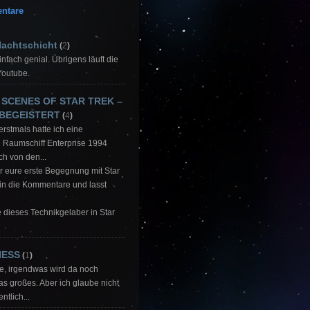
ntare
Nachtschicht
(
2
)
Einfach genial. Übrigens läuft die
Youtube.
 SCENES OF STAR TREK –
 BEGEISTERT
(
4
)
 erstmals hatte ich eine
 Raumschiff Enterprise 1994
ch von den...
ar eure erste Begegnung mit Star
 in die Kommentare und lasst
be dieses Technikgelaber in Star
NESS
(
1
)
ke, irgendwas wird da noch
 großes. Aber ich glaube nicht
ntlich...