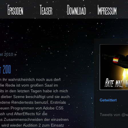
Episoden
Teaser
Download
Impressum
st 2010
»
t 2010
n ihr wahrscheinlich noch aus den
ie Rede ist vom großen Saal im
its in den letzten Tagen habe ich mich
dieser Szene beschäftigt und sie auch
Getwittert
hiedene Rendertests benutzt. Erstmals
den neuen Programmen von Adobe CS5
sh und AfterEffects für die
Tweets von @w
das Zusammenschneiden der einzelnen
wird wieder Audition 2 zum Einsatz