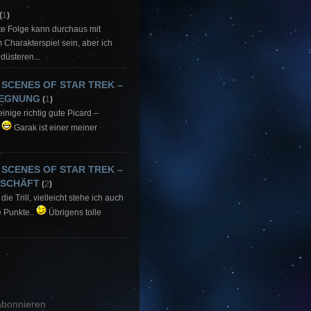
(
1
)
ute Folge kann durchaus mit
Charakterspiel sein, aber ich
düsteren...
 SCENES OF STAR TREK –
GEGNUNG
(
1
)
einige richtig gute Picard –
.
Garak ist einer meiner
 SCENES OF STAR TREK –
ESCHÄFT
(
2
)
die Trill, vielleicht stehe ich auch
e Punkte..
Übrigens tolle
bonnieren