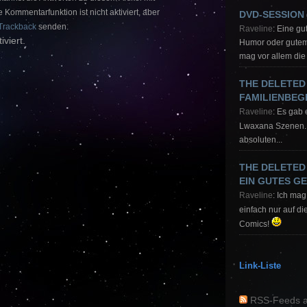
 Kommentarfunktion ist nicht aktiviert, aber
DVD-SESSION
Trackback
senden.
Raveline
: Eine g
iviert.
Humor oder gutem 
mag vor allem die 
THE DELETED
FAMILIENBE
Raveline
: Es gab 
Lwaxana Szenen
absoluten...
THE DELETED
EIN GUTES G
Raveline
: Ich mag 
einfach nur auf di
Comics!
Link-Liste
RSS-Feeds a