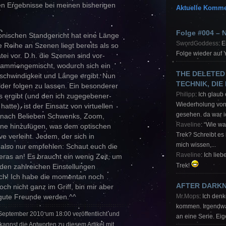
en Ergebnisse bei meinen bisherigen
Aktuelle Komme
Folge #004 – 
onischen Standgericht hat eine Länge
SwordGoddess
: 
 Reihe an Szenen liegt bereits als so
Folge wieder auf 
i vor. D.h. die Szenen sind vor-
sammengemischt, wodurch sich ein
THE DELETED
eschwindigkeit und Länge ergibt. Nun
TECHNIK, DIE
der folgen zu lassen. Ein besonderer
Philipp
: Ich glaub
cts ergibt (und den ich zugegebener-
Wiederholung von
atte), ist der Einsatz von virtuellen
gesehen. da war i
h nach Belieben Schwenks, Zoom,
Raveline
: “Wie w
zene hinzufügen, was dem optischen
Trek? Schreibt es
e verleiht. Jedem, der sich in
mich wissen,...
h also nur empfehlen: Schaut euch die
Raveline
: Ich lie
eras an! Es braucht ein wenig Zeit, um
 den zahlreichen Einstellungen
Trek!
sich! Ich habe die momentan noch
AFTER DARK
h nicht ganz im Griff, bin mir aber
l gute Freunde werden.^^
Mr.Mops
: Ich den
kommen. Irgendwas
 September 2010 um 18:00 veröffentlicht und
an eine Serie. Eige
 kannst die Antworten zu diesem Artikel mit