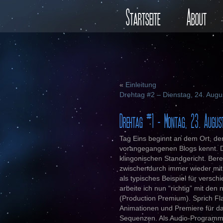
Startseite
About
«
Einleitung
Drehtag #2 – Dienstag, 24. Augu
Drehtag #1 – Montag, 23. Augus
Tag Eins beginnt an dem Ort, de
vorangegangenen Blogs kennt. D
klingonischen Standgericht. Bere
zwischendurch immer wieder mit 
als typisches Beispiel für versc
arbeite ich nun “richtig” mit 
(Production Premium). Sprich Fla
Animationen und Premiere für 
Sequenzen. Als Audio-Programm 