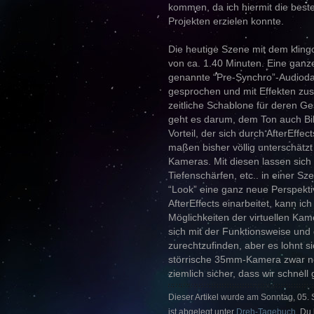
kommen, da ich hiermit die best
Projekten erzielen konnte.
Die heutige Szene mit dem kling
von ca. 1.40 Minuten. Eine ganze
genannte “Pre-Synchro”-Audiodate
gesprochen und mit Effekten zu
zeitliche Schablone für deren G
geht es darum, dem Ton auch Bil
Vorteil, der sich durch AfterEffe
maßen bisher völlig unterschätzt h
Kameras. Mit diesen lassen sic
Tiefenschärfen, etc.. in einer S
“Look” eine ganz neue Perspektiv
AfterEffects einarbeitet, kann ic
Möglichkeiten der virtuellen Kam
sich mit der Funktionsweise und
zurechtzufinden, aber es lohnt 
störrische 35mm-Kamera zwar noc
ziemlich sicher, dass wir schnel
Dieser Artikel wurde am Sonntag, 05.
ist abgelegt unter
Dreh-Tagebuch
. Du