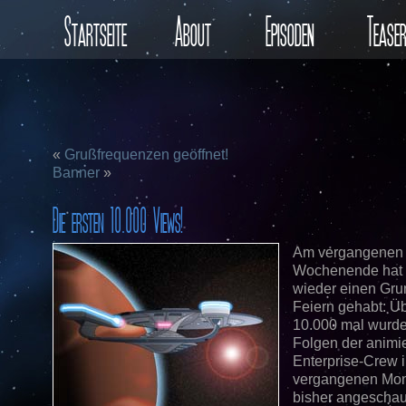
Startseite
About
Episoden
Tease
«
Grußfrequenzen geöffnet!
Banner
»
Die ersten 10.000 Views!
Am vergangenen
Wochenende hat
wieder einen Gr
Feiern gehabt: Ü
10.000 mal wurde
Folgen der animi
Enterprise-Crew 
vergangenen Mo
bisher angeschau