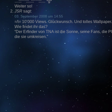
…:::°°°:::..:::°°°:::… *g*
Weiter so!
JSR
sagt:
03. September 2008 um 14:55
=/\= 10’000 Views. Glückwunsch. Und tolles Wallpaper.
Wie findet ihr das?
“Der Erfinder von TNA ist die Sonne, seine Fans, die P
die sie umkreisen.”