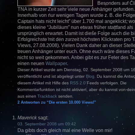
Besonders auf Cli
TNA in kurzer Zeit sehr viele neue Anhänger gefunden.
Innerhalb von nur wenigen Tagen wurde z. B. die Folge
Captain hats nicht leicht” über 1.700 mal angeklickt, w
dieses kleine “Jubiläum” nun etwas früher stattfand als
ursprünglich erwartet. Damit ist diese Folge auch die b
Erfolgreichste mit den zurzeit höchsten Klickraten pro 
Views, 27.08.2008). Vielen Dank daher an dieser Stelle
treuen Anhänger unter euch. Ohne euch wäre dieses F
nicht so weit gekommen. Anbei gibt es zur Feier des T
einen neuen
Wallpaper
.
Dieser Artikel wurde am Dienstag, 02. September 2008 um 1
veröffentlicht und ist abgelegt unter
Blog
. Du kannst die Antw
diesem Artikel mit Hilfe des
RSS 2.0
Feeds verfolgen. Die
Kommentarfunktion ist nicht aktiviert, aber du kannst von dein
aus einen
Trackback
senden.
2 Antworten zu “Die ersten 10.000 Views!”
Maverick
sagt:
03. September 2008 um 09:42
Da gibts doch gleich mal eine Welle von mir!