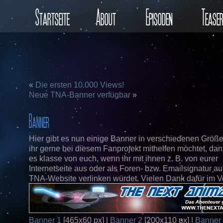
Startseite
About
Episoden
Tease
«
Die ersten 10.000 Views!
Neue TNA-Banner verfügbar
»
Banner
Hier gibt es nun einige Banner in verschiedenen Größ
ihr gerne bei diesem Fanprojekt mithelfen möchtet, da
es klasse von euch, wenn ihr mit ihnen z. B. von eurer
Internetseite aus oder als Foren- bzw. Emailsignatur au
TNA-Website verlinken würdet. Vielen Dank dafür im V
Banner 1
[465x60 px] |
Banner 2
[200x110 px] |
Banner