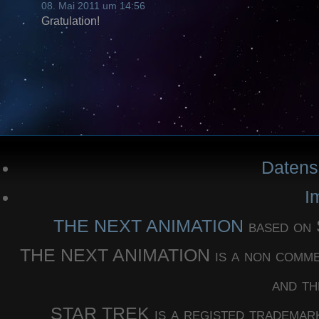
08. Mai 2011 um 14:56
Gratulation!
Datens
I
THE NEXT ANIMATION
based o
THE NEXT ANIMATION is a non commercia
and th
STAR TREK is a registed trademar