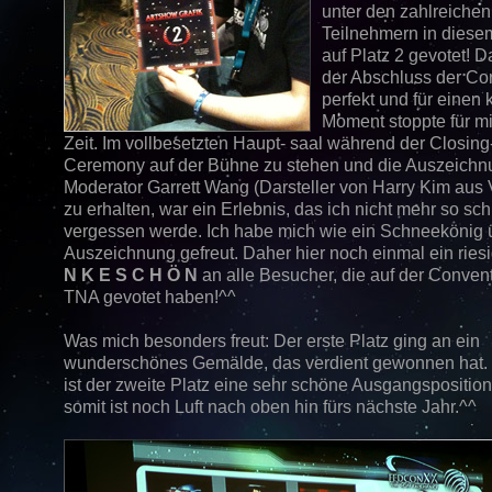
unter den zahlreichen
Teilnehmern in diese
auf Platz 2 gevotet! D
der Abschluss der Co
perfekt und für einen 
Moment stoppte für mi
Zeit. Im vollbesetzten Haupt- saal während der Closing
Ceremony auf der Bühne zu stehen und die Auszeichn
Moderator Garrett Wang (Darsteller von Harry Kim aus
zu erhalten, war ein Erlebnis, das ich nicht mehr so sch
vergessen werde. Ich habe mich wie ein Schneekönig 
Auszeichnung gefreut. Daher hier noch einmal ein ries
N K E S C H Ö N
an alle Besucher, die auf der Convent
TNA gevotet haben!^^
Was mich besonders freut: Der erste Platz ging an ein
wunderschönes Gemälde, das verdient gewonnen hat
ist der zweite Platz eine sehr schöne Ausgangspositio
somit ist noch Luft nach oben hin fürs nächste Jahr.^^