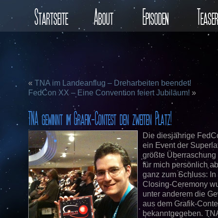
Startseite
About
Episoden
Tease
«
TNA im Landeanflug – Dreharbeiten beendet!
FedCon XX – Eine Convention feiert Jubiläum!
»
TNA gewinnt im Grafik-Contest den zweiten Platz!
Die diesjährige FedC
ein Event der Superla
größte Überraschung
für mich persönlich ab
ganz zum Schluss: In
Closing-Ceremony w
unter anderem die G
aus dem Grafik-Conte
bekanntgegeben. TN