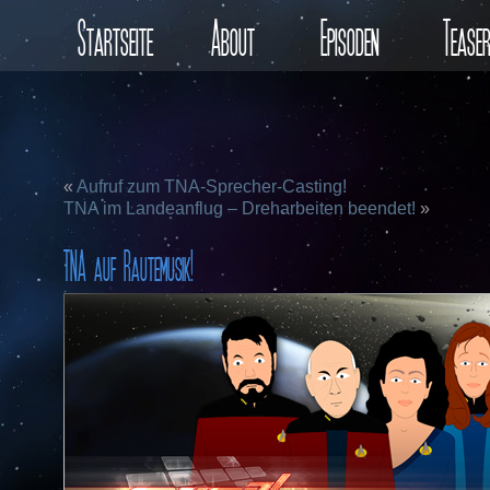
Startseite
About
Episoden
Tease
«
Aufruf zum TNA-Sprecher-Casting!
TNA im Landeanflug – Dreharbeiten beendet!
»
TNA auf Rautemusik!