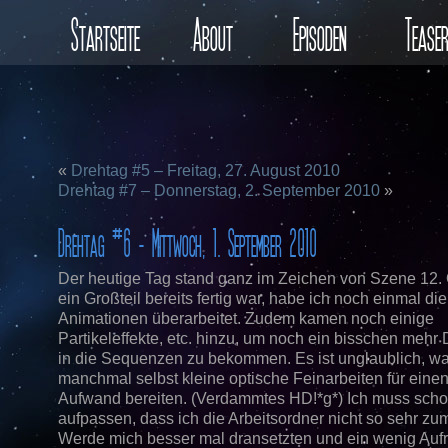
Startseite
About
Episoden
Tease
«
Drehtag #5 – Freitag, 27. August 2010
Drehtag #7 – Donnerstag, 2. September 2010
»
Drehtag #6 – Mittwoch, 1. September 2010
Der heutige Tag stand ganz im Zeichen von Szene 12.
ein Großteil bereits fertig war, habe ich noch einmal die
Animationen überarbeitet. Zudem kamen noch einige
Partikeleffekte, etc. hinzu, um noch ein bisschen mehr
in die Sequenzen zu bekommen. Es ist unglaublich, w
manchmal selbst kleine optische Feinarbeiten für eine
Aufwand bereiten. (Verdammtes HD!*g*) Ich muss scho
aufpassen, dass ich die Arbeitsordner nicht so sehr zum
Werde mich besser mal dransetzten und ein wenig Auf