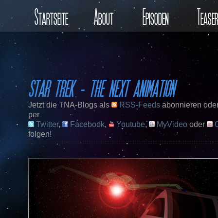
Startseite
About
Episoden
Tease
STAR TREK – THE NEXT ANIMATION
Jetzt die TNA-Blogs als
RSS-Feeds
abonnieren oder
per
Twitter
,
Facebook
,
Youtube
,
MyVideo
oder
C
folgen!