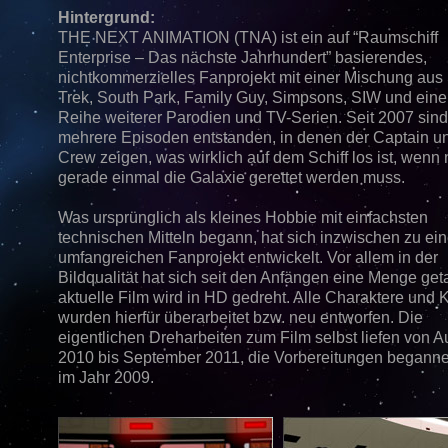
Hintergrund:
THE NEXT ANIMATION (TNA) ist ein auf “Raumschiff
Enterprise – Das nächste Jahrhundert” basierendes,
nichtkommerzielles Fanprojekt mit einer Mischung aus 
Trek, South Park, Family Guy, Simpsons, SIW und ein
Reihe weiterer Parodien und TV-Serien. Seit 2007 sind
mehrere Episoden entstanden, in denen der Captain u
Crew zeigen, was wirklich auf dem Schiff los ist, wenn 
gerade einmal die Galaxie gerettet werden muss.
Was ursprünglich als kleines Hobbie mit einfachsten
technischen Mitteln begann, hat sich inzwischen zu ei
umfangreichen Fanprojekt entwickelt. Vor allem in der
Bildqualität hat sich seit den Anfängen eine Menge get
aktuelle Film wird in HD gedreht. Alle Charaktere und 
wurden hierfür überarbeitet bzw. neu entworfen. Die
eigentlichen Dreharbeiten zum Film selbst liefen von A
2010 bis September 2011, die Vorbereitungen beganne
im Jahr 2009.