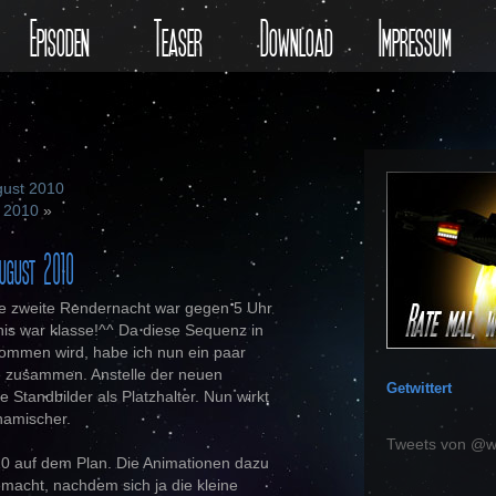
Episoden
Teaser
Download
Impressum
gust 2010
t 2010
»
ugust 2010
ie zweite Rendernacht war gegen 5 Uhr
s war klasse!^^ Da diese Sequenz in
ommen wird, habe ich nun ein paar
e zusammen. Anstelle der neuen
Getwittert
 Standbilder als Platzhalter. Nun wirkt
namischer.
Tweets von @w
0 auf dem Plan. Die Animationen dazu
gemacht, nachdem sich ja die kleine