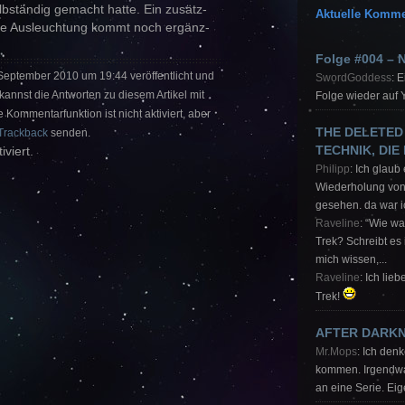
lbständig gemacht hatte. Ein zusätz-
Aktuelle Komme
ige Ausleuchtung kommt noch ergänz-
Folge #004 – 
 September 2010 um 19:44 veröffentlicht und
SwordGoddess
: 
 kannst die Antworten zu diesem Artikel mit
Folge wieder auf 
 Kommentarfunktion ist nicht aktiviert, aber
THE DELETED
Trackback
senden.
TECHNIK, DIE
iviert.
Philipp
: Ich glaub
Wiederholung von
gesehen. da war i
Raveline
: “Wie w
Trek? Schreibt es
mich wissen,...
Raveline
: Ich lie
Trek!
AFTER DARK
Mr.Mops
: Ich den
kommen. Irgendwas
an eine Serie. Eige