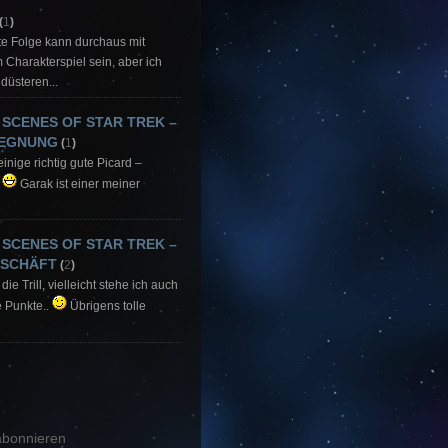
(
1
)
ute Folge kann durchaus mit
Charakterspiel sein, aber ich
düsteren...
 SCENES OF STAR TREK –
GEGNUNG
(
1
)
einige richtig gute Picard –
.
Garak ist einer meiner
 SCENES OF STAR TREK –
ESCHÄFT
(
2
)
die Trill, vielleicht stehe ich auch
e Punkte..
Übrigens tolle
bonnieren