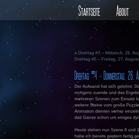
Startseite
About
«
Drehtag #3 – Mittwoch, 25. Au
Drehtag #5 – Freitag, 27. Augus
Drehtag #4 – Donnerstag, 26. A
Der Aufwand hat sich gelohnt. D
morgens zuende und das Ergebni
mehreren Szenen zum Einsatz k
weitere Steine vom große Puzzl
Animation dienten vorher einzelne
das Ganze schon um einiges dy
Heute stehen nun Szene 8 und 1
habe ich bereits gestern fertig 