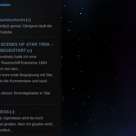
ntare
Nachtschicht
(
2
)
Einfach genial. Übrigens läuft die
Youtube.
 SCENES OF STAR TREK –
 BEGEISTERT
(
4
)
 erstmals hatte ich eine
 Raumschiff Enterprise 1994
ch von den...
ar eure erste Begegnung mit Star
 in die Kommentare und lasst
be dieses Technikgelaber in Star
NESS
(
1
)
ke, irgendwas wird da noch
 großes. Aber ich glaube nicht
ntlich...