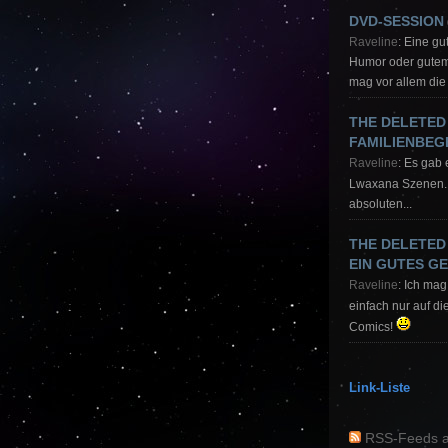
DVD-SESSION
Raveline
: Eine g
Humor oder gutem 
mag vor allem die 
THE DELETED
FAMILIENBE
Raveline
: Es gab 
Lwaxana Szenen
absoluten...
THE DELETED
EIN GUTES G
Raveline
: Ich mag 
einfach nur auf di
Comics!
Link-Liste
RSS-Feeds a