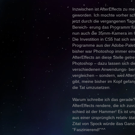
Inzwischen ist AfterEffects zu 
geworden. Ich mochte vorher scho
jetzt durch die vergangenen Tag
Bereich- erung das Programm für 
nun auch die 35mm-Kamera im Gri
Die Investition in CS5 hat sich wi
Programme aus der Adobe-Palett
bisher war Photoshop immer eine
AfterEffects an diese Stelle getret
Photoshop – dazu lassen sich d
verschiedenen Anwendungs- berei
vergleichen – sondern, weil Afte
gibt, meine bisher im Kopf gefan
die Tat umzusetzen.
Warum schreibe ich das gerade?
AfterEffects rendere, die ich zuvo
schied ist der Hammer! Es ist un
aus einer ursprünglich relativ 
Zitat von Spock würde das Ganz
“Faszinierend!”^^