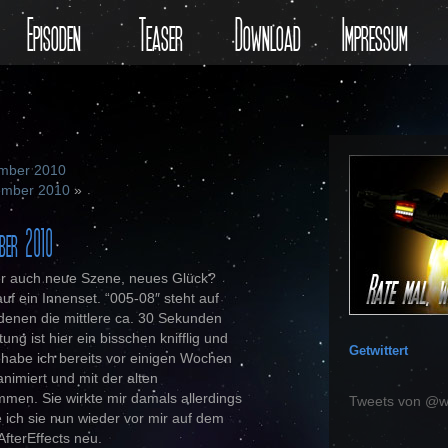
Episoden
Teaser
Download
Impressum
ember 2010
tember 2010
»
ber 2010
er auch neue Szene, neues Glück?
f ein Innenset. “005-08″ steht auf
denen die mittlere ca. 30 Sekunden
ung ist hier ein bisschen knifflig und
Getwittert
 habe ich bereits vor einigen Wochen
nimiert und mit der alten
men. Sie wirkte mir damals allerdings
Tweets von @w
 ich sie nun wieder vor mir auf dem
AfterEffects neu.