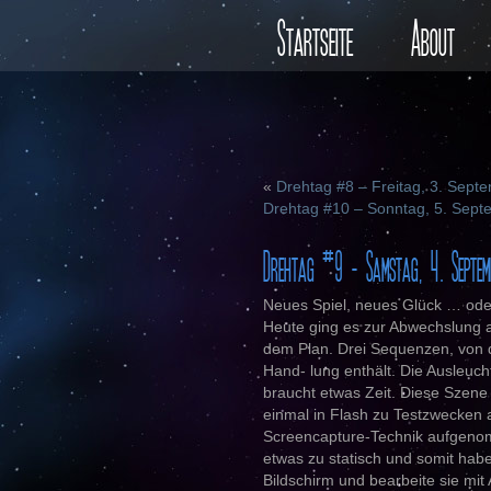
Startseite
About
«
Drehtag #8 – Freitag, 3. Sept
Drehtag #10 – Sonntag, 5. Sep
Drehtag #9 – Samstag, 4. Septem
Neues Spiel, neues Glück … od
Heute ging es zur Abwechslung au
dem Plan. Drei Sequenzen, von 
Hand- lung enthält. Die Ausleucht
braucht etwas Zeit. Diese Szene
einmal in Flash zu Testzwecken a
Screencapture-Technik aufgenom
etwas zu statisch und somit habe
Bildschirm und bearbeite sie mit 