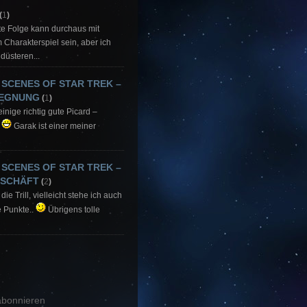
(
1
)
ute Folge kann durchaus mit
Charakterspiel sein, aber ich
düsteren...
 SCENES OF STAR TREK –
GEGNUNG
(
1
)
einige richtig gute Picard –
.
Garak ist einer meiner
 SCENES OF STAR TREK –
ESCHÄFT
(
2
)
die Trill, vielleicht stehe ich auch
e Punkte..
Übrigens tolle
bonnieren