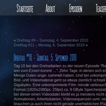
Startseite
About
Episoden
Tease
«
Drehtag #9 – Samstag, 4. September 2010
Drehtag #11 – Montag, 6. September 2010
»
Drehtag #10 – Sonntag, 5. September 2010
Tag 10 bei den Dreharbeiten zu der neuen Episode
“Ra
wer zum Essen kommt …”
. Zehn Tage, in denen sich e
Menge Daten ange- sammelt haben. Und bei unkompri
Bild- und Videomaterial geht so etwas ziemlich schnell 
Gigabytes. Eine unkomprimierte Film- minute verbrauc
Format (1920x1080px, 25fps) ca. 9 GByte Speicherplat
bei dieser einen Videodatei bleibt es ja meistens nicht a
Animationen, Arbeitsdateien, Videosequenzen uvm. ve
brauchen ja auch ihren nicht gerade unerheblichen Plat