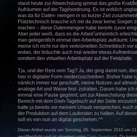
stand heute zur Abwechslung einmal das große Krabb
Aufräumen auf der Tagesordnung. Es ist wirklich unglau
was da für Daten- mengen in so kurzer Zeit zusamme
Platztechnisch brauche ich mir da zwar keine Sorgen z
machen – diese Datenmengen habe bereits zuvor eing
Aber jeder weiß, dass es die Arbeit unheimlich erleicht
man gelegentlich einmal den Arbeitsplatz aufräumt. Un
meine ich nicht nur den verkrümelten Schreibtisch vor
wobei, der bräuchte auch mal wieder etwas Aufmerksa
sondern den virtuellen Arbeitsplatz auf der Festplatte.
Tja, und der Rest vom Tag? Ja, der ging damit rum, die
hier in digitaler Form niederzuschreiben. Bisher habe i
nämlich immer nur geschafft, meine Notizen auf altmod
analoge Art und Weise fest- zuhalten. Darum habe ich 
einmal eine Pause gegönnt, um zur Abwechslung dies
Bereich mit dem Dreh-Tagebuch auf der Seite einzurich
hatte ja bereits vor meinem Urlaub versprochen, euch
der Produktion auf dem Laufenden zu halten. Auf die
soll es von nun an digital geschehen.^^
Dieser Artikel wurde am Sonntag, 05. September 2010 um 21
veröffentlicht und ist abgelegt unter
Dreh-Tagebuch
. Du kanns